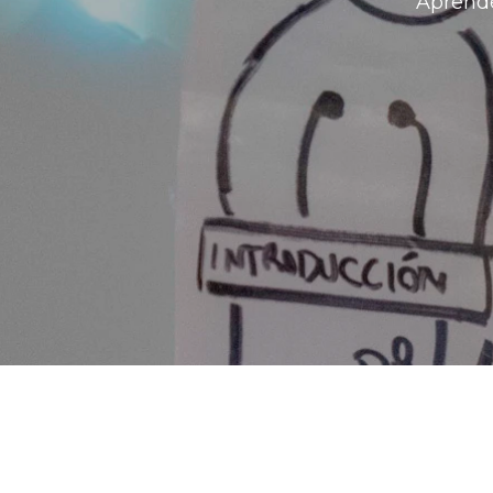
Aprende
Salta [Edly] About Area Three