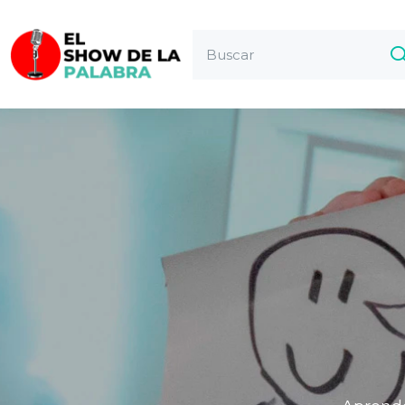
Salta [Edly] Banner One