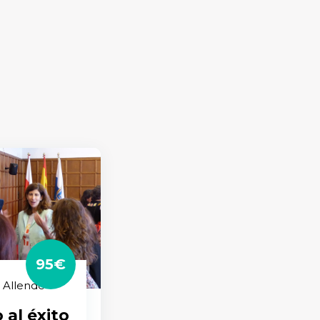
95€
 Allende
 al éxito