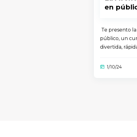
en públi
Te presento la
público, un c
divertida, rápid
1/10/24
Salta [Edly] Features Area