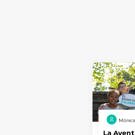
Mónica
La Avent